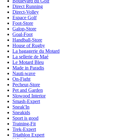
Boulevard du Golf
Direct Running
Direct-Volley
Espace Golf
Foot-Store
Galop-Store
Goal-Foot
Handball-Store
House of Rugby
La bagagerie du Motard
La sellerie de Maé
Le Motard Bleu
Made in Paradis
Nauti-wave
On-Fight
Pecheur-Store
Pet and Garden
Slowood Interior
Smash-Expert
Sneak'In
Sneakids
Sport is good
Training-Fit
Trek-Expert
Triathlon Expert