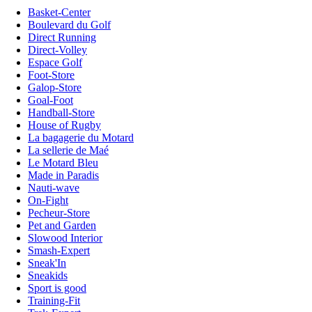
Basket-Center
Boulevard du Golf
Direct Running
Direct-Volley
Espace Golf
Foot-Store
Galop-Store
Goal-Foot
Handball-Store
House of Rugby
La bagagerie du Motard
La sellerie de Maé
Le Motard Bleu
Made in Paradis
Nauti-wave
On-Fight
Pecheur-Store
Pet and Garden
Slowood Interior
Smash-Expert
Sneak'In
Sneakids
Sport is good
Training-Fit