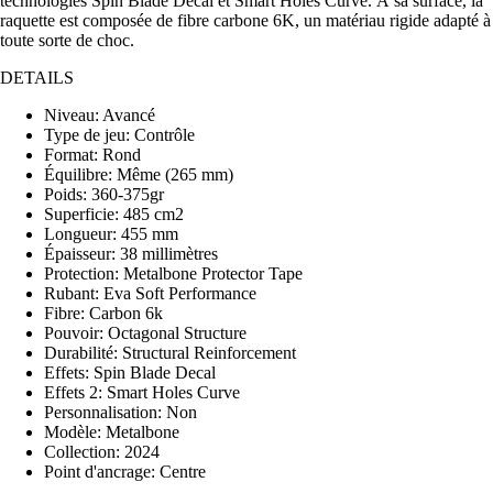
technologies Spin Blade Decal et Smart Holes Curve. À sa surface, la
raquette est composée de fibre carbone 6K, un matériau rigide adapté à
toute sorte de choc.
DETAILS
Niveau: Avancé
Type de jeu: Contrôle
Format: Rond
Équilibre: Même (265 mm)
Poids: 360-375gr
Superficie: 485 cm2
Longueur: 455 mm
Épaisseur: 38 millimètres
Protection: Metalbone Protector Tape
Rubant: Eva Soft Performance
Fibre: Carbon 6k
Pouvoir: Octagonal Structure
Durabilité: Structural Reinforcement
Effets: Spin Blade Decal
Effets 2: Smart Holes Curve
Personnalisation: Non
Modèle: Metalbone
Collection: 2024
Point d'ancrage: Centre