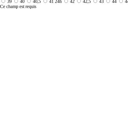
39
40
40,5
41
24h
42
42,5
43
44
4
Ce champ est requis