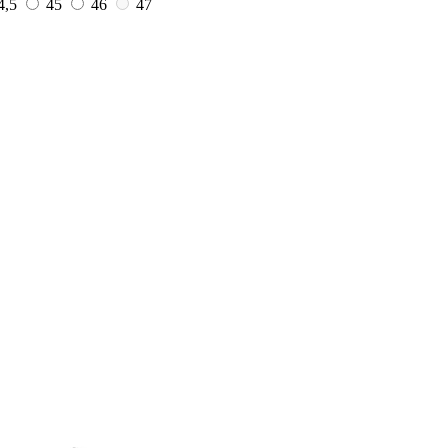
4,5
45
46
47