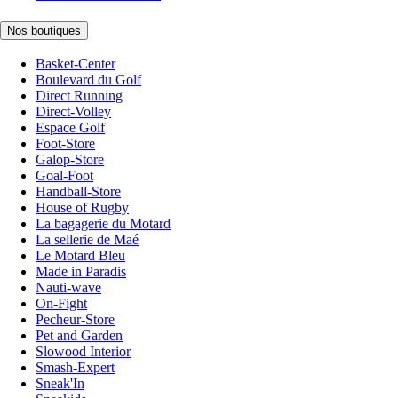
Nos boutiques
Basket-Center
Boulevard du Golf
Direct Running
Direct-Volley
Espace Golf
Foot-Store
Galop-Store
Goal-Foot
Handball-Store
House of Rugby
La bagagerie du Motard
La sellerie de Maé
Le Motard Bleu
Made in Paradis
Nauti-wave
On-Fight
Pecheur-Store
Pet and Garden
Slowood Interior
Smash-Expert
Sneak'In