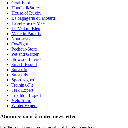
Goal-Foot
Handball-Store
House of Rugby
La bagagerie du Motard
La sellerie de Maé
Le Motard Bleu
Made in Paradis
Nauti-wave
On-Fight
Pecheur-Store
Pet and Garden
Slowood Interior
Smash-Expert
Sneak'In
Sneakids
Sport is good
Training-Fit
Trek-Expert
Triathlon Expert
Vélo-Store
Winter Expert
Abonnez-vous à notre newsletter
Profitez de -10% en vous inscrivant à notre newsletter