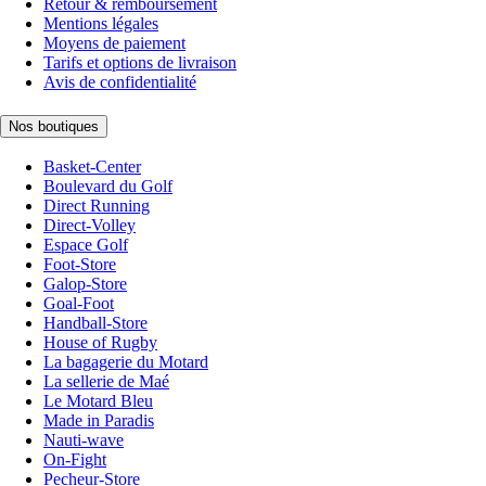
Retour & remboursement
Mentions légales
Moyens de paiement
Tarifs et options de livraison
Avis de confidentialité
Nos boutiques
Basket-Center
Boulevard du Golf
Direct Running
Direct-Volley
Espace Golf
Foot-Store
Galop-Store
Goal-Foot
Handball-Store
House of Rugby
La bagagerie du Motard
La sellerie de Maé
Le Motard Bleu
Made in Paradis
Nauti-wave
On-Fight
Pecheur-Store