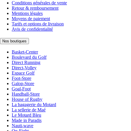
Conditions générales de vente
Retour & remboursement
Mentions légales
Moyens de paiement
Tarifs et options de livraison
Avis de confidentialité
Nos boutiques
Basket-Center
Boulevard du Golf
Direct Running
Direct-Volley
Espace Golf
Foot-Store
Galop-Store
Goal-Foot
Handball-Store
House of Rugby
La bagagerie du Motard
La sellerie de Maé
Le Motard Bleu
Made in Paradis
Nauti-wave
On-Fight