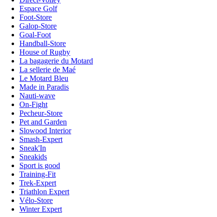
Espace Golf
Foot-Store
Galop-Store
Goal-Foot
Handball-Store
House of Rugby
La bagagerie du Motard
La sellerie de Maé
Le Motard Bleu
Made in Paradis
Nauti-wave
On-Fight
Pecheur-Store
Pet and Garden
Slowood Interior
Smash-Expert
Sneak'In
Sneakids
Sport is good
Training-Fit
Trek-Expert
Triathlon Expert
Vélo-Store
Winter Expert