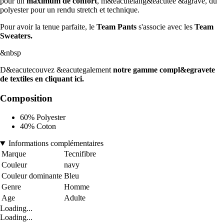
pour un
maximum de confort
, m&eacutelang&eacutee &agrave, du
polyester pour un rendu stretch et technique.
Pour avoir la tenue parfaite, le
Team Pants
s'associe avec les
Team
Sweaters.
&nbsp
D&eacutecouvez &eacutegalement
notre gamme compl&egravete
de textiles en cliquant ici.
Composition
60% Polyester
40% Coton
Informations complémentaires
Marque
Tecnifibre
Couleur
navy
Couleur dominante
Bleu
Genre
Homme
Age
Adulte
Loading...
Loading...