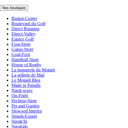
Nos boutiques
Basket-Center
Boulevard du Golf
Direct Running
Direct-Volley
Espace Golf
Foot-Store
Galop-Store
Goal-Foot
Handball-Store
House of Rugby
La bagagerie du Motard
La sellerie de Maé
Le Motard Bleu
Made in Paradis
Nauti-wave
On-Fight
Pecheur-Store
Pet and Garden
Slowood Interior
Smash-Expert
Sneak'In
Sneakids