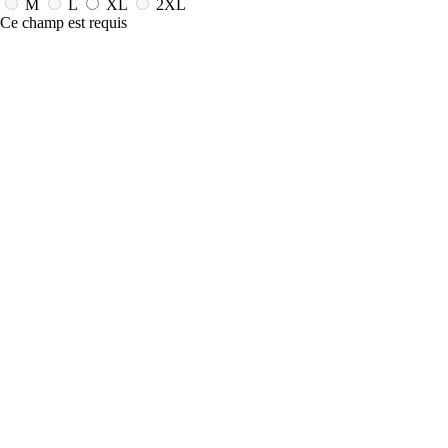
M
L
XL
2XL
Ce champ est requis