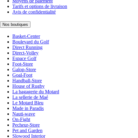
Moyens de paiement
Tarifs et options de livraison
Avis de confidentialité
Nos boutiques
Basket-Center
Boulevard du Golf
Direct Running
Direct-Volley
Espace Golf
Foot-Store
Galop-Store
Goal-Foot
Handball-Store
House of Rugby
La bagagerie du Motard
La sellerie de Maé
Le Motard Bleu
Made in Paradis
Nauti-wave
On-Fight
Pecheur-Store
Pet and Garden
Slowood Interior