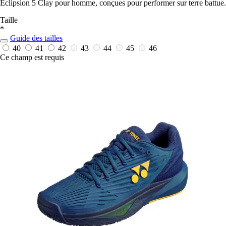
Eclipsion 5 Clay pour homme, conçues pour performer sur terre battue.
Taille
*
Guide des tailles
40
41
42
43
44
45
46
Ce champ est requis