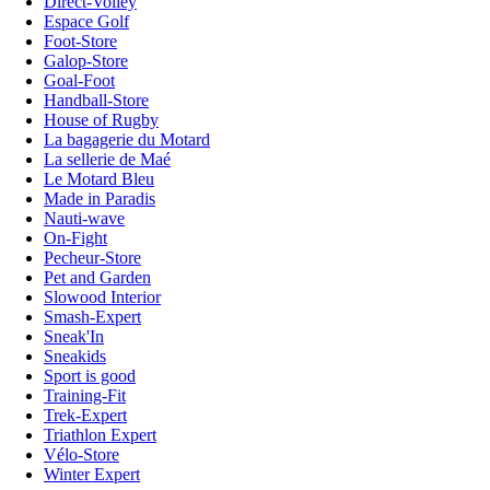
Direct-Volley
Espace Golf
Foot-Store
Galop-Store
Goal-Foot
Handball-Store
House of Rugby
La bagagerie du Motard
La sellerie de Maé
Le Motard Bleu
Made in Paradis
Nauti-wave
On-Fight
Pecheur-Store
Pet and Garden
Slowood Interior
Smash-Expert
Sneak'In
Sneakids
Sport is good
Training-Fit
Trek-Expert
Triathlon Expert
Vélo-Store
Winter Expert