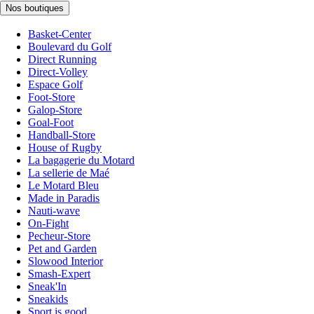
Nos boutiques
Basket-Center
Boulevard du Golf
Direct Running
Direct-Volley
Espace Golf
Foot-Store
Galop-Store
Goal-Foot
Handball-Store
House of Rugby
La bagagerie du Motard
La sellerie de Maé
Le Motard Bleu
Made in Paradis
Nauti-wave
On-Fight
Pecheur-Store
Pet and Garden
Slowood Interior
Smash-Expert
Sneak'In
Sneakids
Sport is good