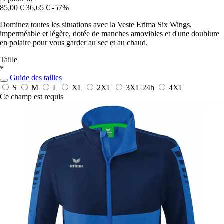
85,00 €
36,65 €
-57%
Dominez toutes les situations avec la Veste Erima Six Wings,
imperméable et légère, dotée de manches amovibles et d'une doublure
en polaire pour vous garder au sec et au chaud.
Taille
*
Guide des tailles
S
M
L
XL
2XL
3XL
24h
4XL
Ce champ est requis