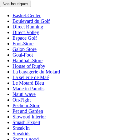
Nos boutiques
Basket-Center
Boulevard du Golf
Direct Running
Direct-Volley
Espace Golf
Foot-Store
Galop-Store
Goal-Foot
Handball-Store
House of Rugby
La bagagerie du Motard
La sellerie de Maé
Le Motard Bleu
Made in Paradis
Nauti-wave
On-Fight
Pecheur-Store
Pet and Garden
Slowood Interior
Smash-Expert
Sneak'In
Sneakids
Sport is good