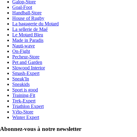
Galop-Store
Goal-Foot
Handball-Store
House of Rugby
La bagagerie du Motard
La sellerie de Maé
Le Motard Bleu
Made in Paradis
Nauti-wave
On-Fight
Pecheur-Store
Pet and Garden
Slowood Interior
Smash-Expert
Sneak'In
Sneakids
Sport is good
Training-Fit
Trek-Expert
Triathlon Expert
Vélo-Store
Winter Expert
Abonnez-vous à notre newsletter